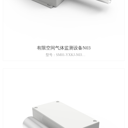
有限空间气体监测设备N03
型号：SM01-YXKJ-N03
介绍：SM01-YXKJ-N03 有限空间气体监测设备是一款新型的，电池供电的
有限空间气体监测设备。监测指标包括氧浓度值、可燃性气体（CH4）浓度
值、有毒气体（H2S、CO）浓度值等。该设备采用高精度激光甲烷传感器和
气体模组方式检测气体浓度，提高设备响应时间。此监测设备集合了感知+传
输二合一功能，不需要其他任何外部设备与供电，仅仅部署一台监测设备即
可实现物联网检测。
该设备可广泛应用于井下作业、煤矿检测、隧道检测、工厂气体泄漏、智能
井盖气体检测等场所。