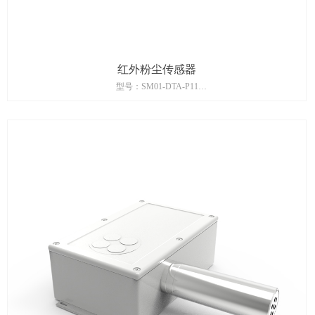
红外粉尘传感器
型号：SM01-DTA-P11
介绍：红外粉尘传感器PM1001采用光学散射原理，特殊光学系统设计，可检
测室内空气中粒径0.3μm以上颗粒物浓度变化的趋势，出厂进行浓度标定验证
测试。本传感器采用多种接口方式，主动输出PM2.5、PM10数据。