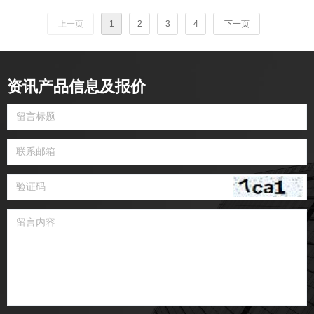
用单光源和单通道探测器，腔体采用扩散进气方式。GB110 适合检测室内和
户外空气中的二氧化碳浓度。 SM01-CO2A-P02具有数字 UART、IIC、模拟
上一页
1
2
3
4
下一页
电压以及 PWM 波形输出等多种输出方式，方便客户选择；GB110 具有自动
校准零点、灵敏度校准和清洁空气校准功能，并且提供手动校准的 MCDL 管
脚，方便客户在使用室外自由流动清洁空气对传感器模组进行相对零点校
准。
资讯产品信息及报价