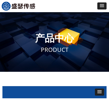
产品中心
PRODUCT