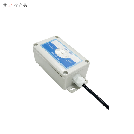
共
21
个产品