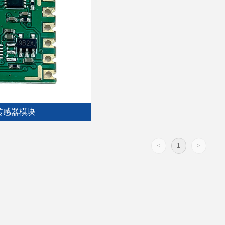
传感器模块
<
1
>