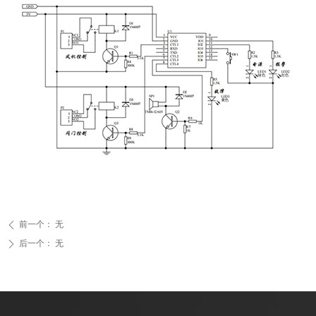
前一个：
无
ꄴ
后一个：
无
ꄲ