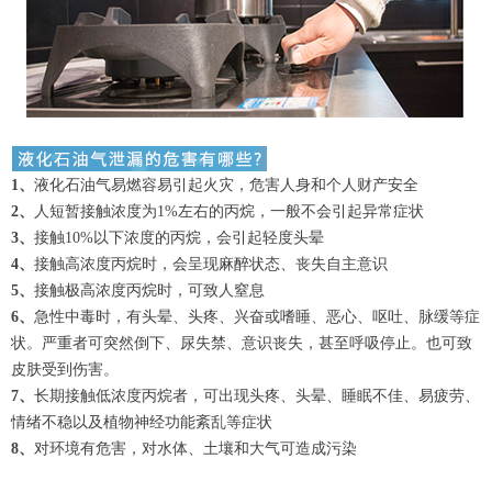
1、
液化石油气易燃容易引起火灾，危害人身和个人财产安全
2、
人短暂接触浓度为1%左右的丙烷，一般不会引起异常症状
3、
接触10%以下浓度的丙烷，会引起轻度头晕
4、
接触高浓度丙烷时，会呈现麻醉状态、丧失自主意识
5、
接触极高浓度丙烷时，可致人窒息
6、
急性中毒时，有头晕、头疼、兴奋或嗜睡、恶心、呕吐、脉缓等症
状。严重者可突然倒下、尿失禁、意识丧失，甚至呼吸停止。也可致
皮肤受到伤害。
7、
长期接触低浓度丙烷者，可出现头疼、头晕、睡眠不佳、易疲劳、
情绪不稳以及植物神经功能紊乱等症状
8、
对环境有危害，对水体、土壤和大气可造成污染