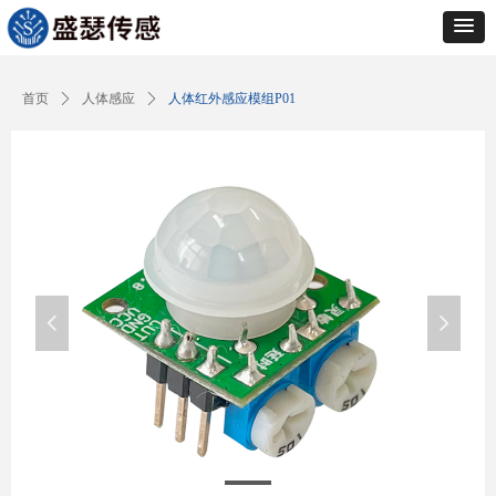
Control Render
Error!ControlType:productSlideBind,StyleName:Style1,ColorName:Item0,Message:
ControlType:productSlideBind Error:未将对象引用设置到对象的实例。
首页
ꄲ
人体感应
ꄲ
人体红外感应模组P01
넳
넲
产品图