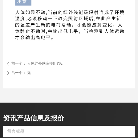
前一个：
人体红外感应模组P02
ꄴ
后一个：
无
ꄲ
资讯产品信息及报价